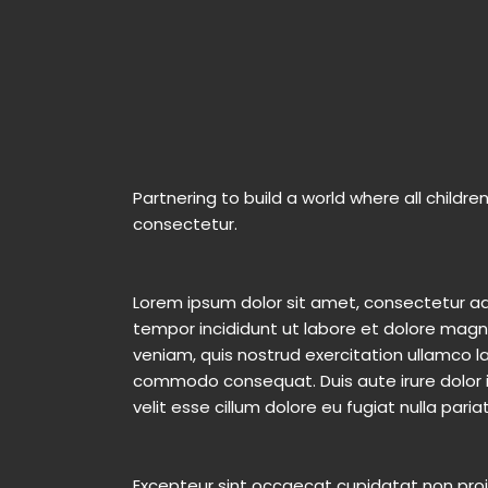
Partnering to build a world where all childre
consectetur.
Lorem ipsum dolor sit amet, consectetur adi
tempor incididunt ut labore et dolore magn
veniam, quis nostrud exercitation ullamco lab
commodo consequat. Duis aute irure dolor i
velit esse cillum dolore eu fugiat nulla pariat
Excepteur sint occaecat cupidatat non proide