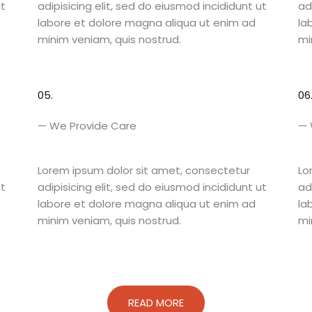
ut
adipisicing elit, sed do eiusmod incididunt ut
ad
labore et dolore magna aliqua ut enim ad
la
minim veniam, quis nostrud.
mi
05.
06
— We Provide Care​
— 
Lorem ipsum dolor sit amet, consectetur
Lo
ut
adipisicing elit, sed do eiusmod incididunt ut
ad
labore et dolore magna aliqua ut enim ad
la
minim veniam, quis nostrud.
mi
READ MORE