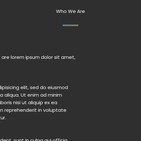
Who We Are
n are lorem ipsum dolor sit amet,
pisicing elit, sed do eiusmod
a aliqua. Ut enim ad minim
oris nisi ut aliquip ex ea
n reprehenderit in voluptate
ur.
nt, sunt in culpa qui officia