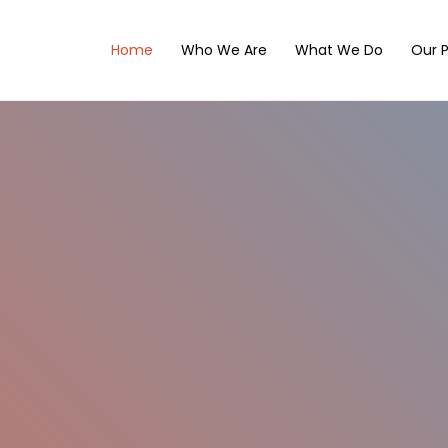
Home
Who We Are
What We Do
Our P